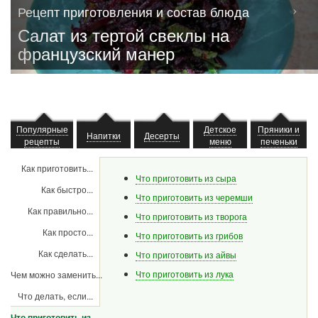
Рецепт приготовления и состав блюда
Салат из тертой свеклы на
французский манер
Популярные
Детское
Пряники и
Напитки
Десерты
рецепты
меню
печеньки
Как приготовить...
Что приготовить из сыра
Как быстро...
Что приготовить из черемши
Как правильно...
Что приготовить из творога
Как просто...
Что приготовить из грибов
Как сделать...
Что приготовить из айвы
Что приготовить из лука
Чем можно заменить...
Что делать, если...
Что приготовить из...
(активная вкладка)