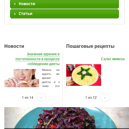
Новости
Статьи
Новости
Пошаговые рецепты
Значение курения и
постепенности в процессе
Салат мимоза
соблюдению диеты
Можно ли
курить во
время
диеты и к
чему это
приводит.
1 из 14
›
1 из 12
›
Способ приготовления многослойного
салата мимоза в домашних условиях
Previous
Nex