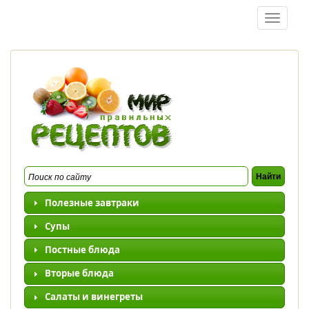
Перейти к основному содержанию
Toggle
navigatio
Полезные завтраки
Супы
Постные блюда
Вторые блюда
Салаты и винегреты