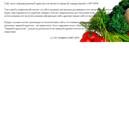
Сайт носит информационный характер и не является офертой, определяемой ст.437 ГКРФ.
Текстовый и графический контент на сайте защищен авторскими договорами и его незаконное использование
будет преследоваться в судебном порядке. Контент предназначен для пользователей, достигших 18 лет. За
использование или не использование информации сайта администрация сайта ответственности не несет.
В ряде случаев контент размещается посетителями сайта, отслеживать все материалы не
возможно: правообладатели, чьи права могут быть нарушены могут обратиться с жалобой на странице
"Правообладателям", указав на доказательство правообладания контентом, вопросы этой категории решаются
оперативно.
(с) mir-receptov.ru 2007-2015