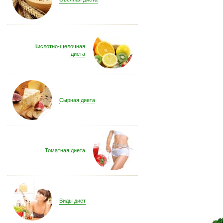
Кислотно-щелочная
диета
Сырная диета
Томатная диета
Виды диет