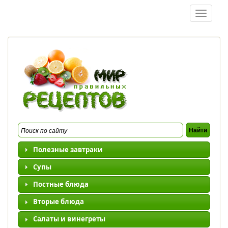
Перейти к основному содержанию
Toggle
navigatio
Полезные завтраки
Супы
Постные блюда
Вторые блюда
Салаты и винегреты