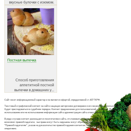
вкусные булочки с изюмом.
Постная выпечка
Способ приготовления
аппетитной постной
выпечки в домашних у...
Сайт носит информационный характер и не является офертой, определяемой ст.437 ГКРФ.
Текстовый и графический контент на сайте защищен авторскими договорами и его незаконное использование
будет преследоваться в судебном порядке. Контент предназначен для пользователей, достигших 18 лет. За
использование или не использование информации сайта администрация сайта ответственности не несет.
В ряде случаев контент размещается посетителями сайта, отслеживать все материалы не
возможно: правообладатели, чьи права могут быть нарушены могут обратиться с жалобой на странице
"Правообладателям", указав на доказательство правообладания контентом, вопросы этой категории решаются
оперативно.