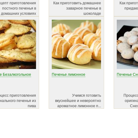
цепт приготовления
Как приготовить домашнее
Как пригот
постного печенья в
заварное печенье в
придаю
домашних условиях
шоколаде
е Безалкогольное
Печенье лимонное
Печенье Сн
цесс приготовления
Учимся готовить
Процесс
нального печенья из
вкуснейшее и невероятно
оригин
пива
ароматное лимонное п...
Снеж