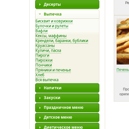
Ре
Десерты
Выпечка
Бисквит и коврижки
Булочки и рулеты
Вафли
Кексы, маффины
Крендели, баранки, бублики
Круассаны
Куличи, пасха
Пироги
Пирожки
Пончики
Печень
Пряники и печенье
Хлеб
Вся выпечка
Напитки
Про
ориги
Закуски
Праздничное меню
Детское меню
Диетическое меню