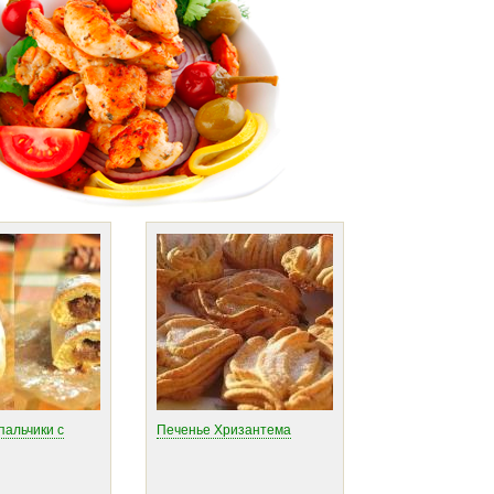
пальчики с
Печенье Хризантема