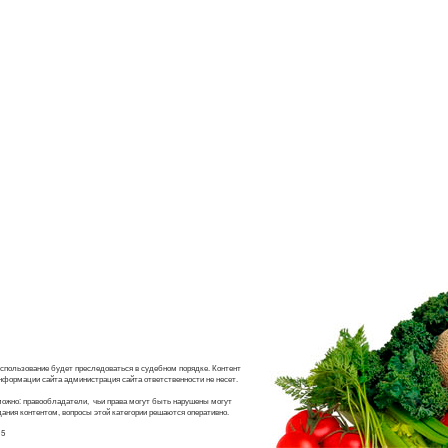
использование будет преследоваться в судебном порядке. Контент
информации сайта администрация сайта ответственности не несет.
можно: правообладатели, чьи права могут быть нарушены могут
ания контентом, вопросы этой категории решаются оперативно.
15