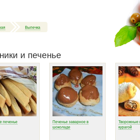
ная
Выпечка
ники и печенье
е печенье
Печенье заварное в
Творожные 
шоколаде
курагой