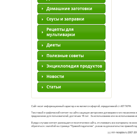
Домашние заготовки
Соусы и заправки
Рецепты для
мультиварки
Диеты
Полезные советы
Энциклопедия продуктов
Новости
Статьи
Сайт носит информационный характер и не является офертой, определяемой ст.437 ГКРФ.
Текстовый и графический контент на сайте защищен авторскими договорами и его незаконное 
предназначен для пользователей, достигших 18 лет. За использование или не использование 
В ряде случаев контент размещается посетителями сайта, отслеживать все материалы не воз
обратиться с жалобой на странице "Правообладателям", указав на доказательство правооблад
(с) mir-receptov.ru 2007-20