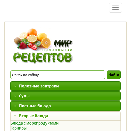
Перейти к основному содержанию
Toggle
navigatio
Полезные завтраки
Супы
Постные блюда
Вторые блюда
Блюда с морепродуктами
Гарниры