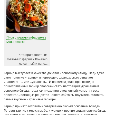
Плов с говяжьим фаршем в
мультиварке
Что приготовить из
говяжьего фарша? Конечно
же сытный и поле...
Гарнир выступает в качестве добавки к основному блюду. Ведь даже
само понятие «гарнир» в переводе с французского означает
«наполнять» или «украшать». И на самом деле, превосходно
приготовленный гарнир способен стать настоящим украшением
основного блюда, тогда как плохо приготовленный испортит весь
аппетит. С помощью рецептов нашего сайта вы научитесь готовить
самые вкусные и красивые гарниры.
Гарнир принято готовить к совершенно любым основным блюдам.
Готовят гарнир к мясу, к рыбе, к курице и прочим видам горячих блюд.
Это могут быть овощные гарниры, гарниры крупяные, сложные и