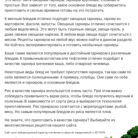
простые. Все зависит от того, какое основное блюдо вы собираетесь
приготовить и сколько времени готовы на это потратить.
К мясным блюдам отлично подходят овощные гарниры, гарнир из
картофеля, фасоли, капусты. Овощные гарниры отлично сочетаются с
любым видом мяса. Это могут быть тушеные овощи, овощи-гриль, и
даже свежая овощная нарезка. В любом виде овощи будут сочетаться с
мясом. Рецепты гарниров на любой вкус можно найти в данном разделе.
Не бойтесь экспериментировать и готовить необычные гарниры.
Каши также являются популярным и достойным гарниром к различным
блюдам. К привычным котлетам или тефтелям отлично подойдет в
качестве гарнира гречневая каша, либо отварная чечевица.
Некоторые виды блюд не требуют присутствия гарнира, так как сами по
себе являются полноценными. К примеру, голубцы. Они сами по себе
являются и гарниром, и основным блюдом.
Рис в качестве гарнира используется очень часто. При этом важно
соблюдать правильность варки риса, чтобы блюдо получилось вкусным и
полезным. В зависимости от сорта риса и выбирается технология
приготовления. Рис прекрасно сочетается с морепродуктами, рыбой,
мясу. Но самым популярным блюдом из риса является плов.
Не знаете, что приготовить в качестве гарнира? Выбирайте из
многочисленных рецептов нашего сайта.
Сайт носит информационный характер и не является офертой, определяемой ст.437 ГКРФ.