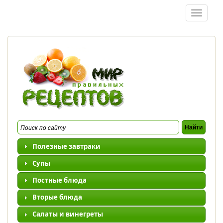
Перейти к основному содержанию
Toggle
navigatio
Полезные завтраки
Супы
Постные блюда
Вторые блюда
Салаты и винегреты