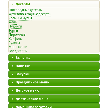
Десерты
Шоколадные десерты
Фруктово-ягодные десерты
Кремы и муссы
Желе
Пудинги
Торты
Пирожные
Конфеты
Рулеты
Мороженое
Все десерты
Выпечка
Напитки
Закуски
Праздничное меню
Детское меню
Диетическое меню
Домашние заготовки