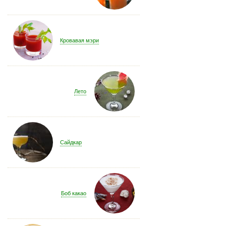
Кровавая мэри
Лето
Сайдкар
Боб какао