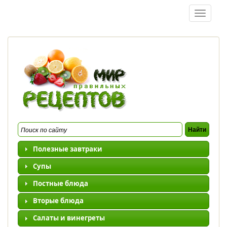
Перейти к основному содержанию
Toggle
navigatio
Полезные завтраки
Супы
Постные блюда
Вторые блюда
Салаты и винегреты