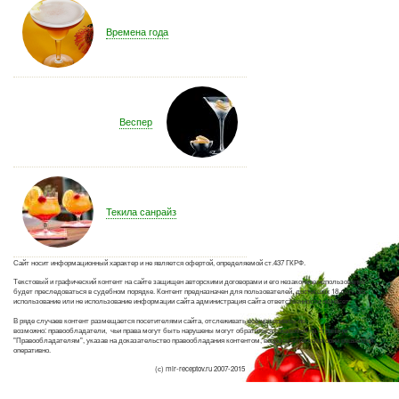
Времена года
Веспер
Текила санрайз
Сайт носит информационный характер и не является офертой, определяемой ст.437 ГКРФ.
Текстовый и графический контент на сайте защищен авторскими договорами и его незаконное использование
будет преследоваться в судебном порядке. Контент предназначен для пользователей, достигших 18 лет. За
использование или не использование информации сайта администрация сайта ответственности не несет.
В ряде случаев контент размещается посетителями сайта, отслеживать все материалы не
возможно: правообладатели, чьи права могут быть нарушены могут обратиться с жалобой на странице
"Правообладателям", указав на доказательство правообладания контентом, вопросы этой категории решаются
оперативно.
(с) mir-receptov.ru 2007-2015