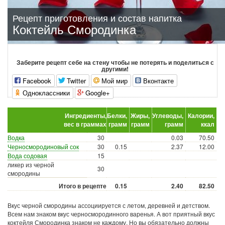
Рецепт приготовления и состав напитка
Коктейль Смородинка
Заберите рецепт себе на стену чтобы не потерять и поделиться с
другими!
Facebook
Twitter
Мой мир
Вконтакте
Одноклассники
Google+
Ингредиенты,
Белки,
Жиры,
Углеводы,
Калории,
вес в граммах
грамм
грамм
грамм
ккал
Водка
30
0.03
70.50
Черносмородиновый сок
30
0.15
2.37
12.00
Вода содовая
15
ликер из черной
30
смородины
Итого в рецепте
0.15
2.40
82.50
Вкус черной смородины ассоциируется с летом, деревней и детством.
Всем нам знаком вкус черносмородинного варенья. А вот приятный вкус
коктейля Смородинка знаком не каждому. Но вы обязательно должны