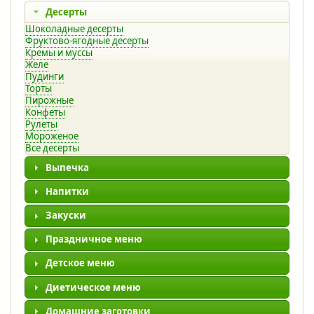
Десерты
Шоколадные десерты
Фруктово-ягодные десерты
Кремы и муссы
Желе
Пудинги
Торты
Пирожные
Конфеты
Рулеты
Мороженое
Все десерты
Выпечка
Напитки
Закуски
Праздничное меню
Детское меню
Диетическое меню
Домашние заготовки