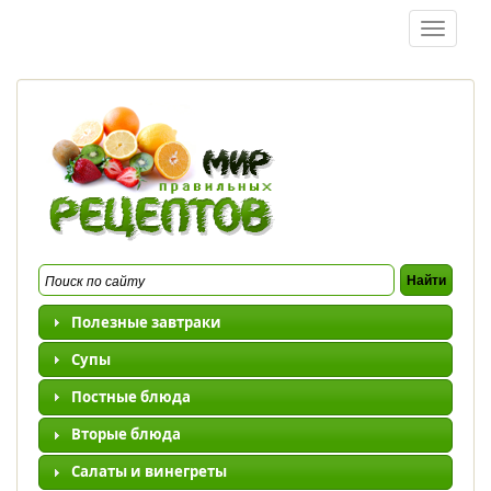
Перейти к основному содержанию
Toggle
navigatio
Полезные завтраки
Супы
Постные блюда
Вторые блюда
Салаты и винегреты