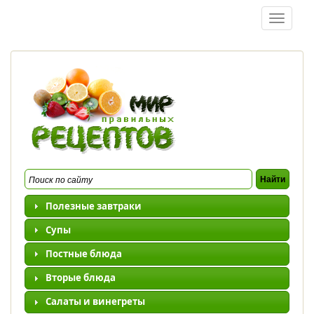
Перейти к основному содержанию
Toggle
navigatio
Полезные завтраки
Супы
Постные блюда
Вторые блюда
Салаты и винегреты