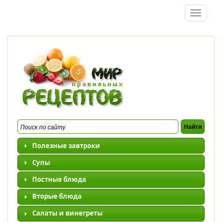
Перейти к основному содержанию
Toggle
navigatio
Полезные завтраки
Супы
Постные блюда
Вторые блюда
Салаты и винегреты