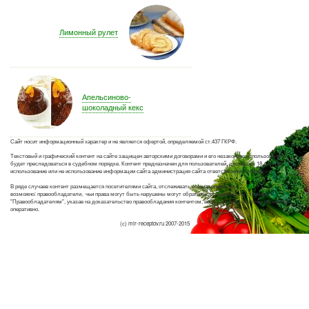
Лимонный рулет
Апельсиново-
шоколадный кекс
Сайт носит информационный характер и не является офертой, определяемой ст.437 ГКРФ.
Текстовый и графический контент на сайте защищен авторскими договорами и его незаконное использование
будет преследоваться в судебном порядке. Контент предназначен для пользователей, достигших 18 лет. За
использование или не использование информации сайта администрация сайта ответственности не несет.
В ряде случаев контент размещается посетителями сайта, отслеживать все материалы не
возможно: правообладатели, чьи права могут быть нарушены могут обратиться с жалобой на странице
"Правообладателям", указав на доказательство правообладания контентом, вопросы этой категории решаются
оперативно.
(с) mir-receptov.ru 2007-2015