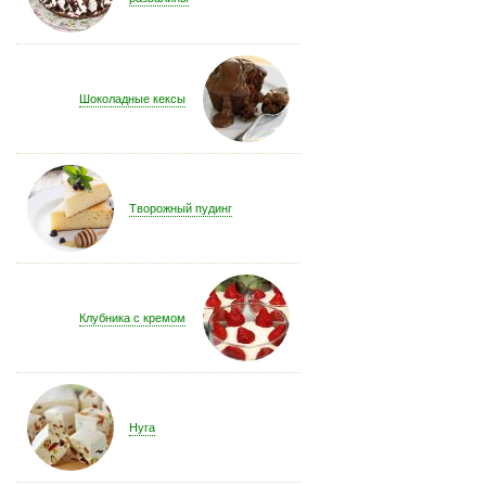
Шоколадные кексы
Творожный пудинг
Клубника с кремом
Нуга