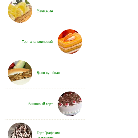
Мармелад
Торт апельсиновый
Дыня сушёная
Вишневый торт
Торт Графские
развалины