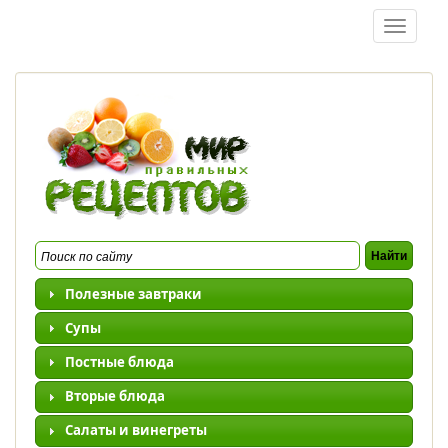
Перейти к основному содержанию
Toggle
navigatio
Полезные завтраки
Супы
Постные блюда
Вторые блюда
Салаты и винегреты