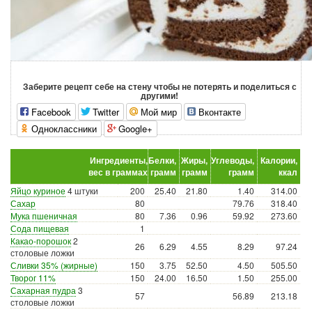
Заберите рецепт себе на стену чтобы не потерять и поделиться с
другими!
Facebook
Twitter
Мой мир
Вконтакте
Одноклассники
Google+
Ингредиенты,
Белки,
Жиры,
Углеводы,
Калории,
вес в граммах
грамм
грамм
грамм
ккал
Яйцо куриное
4 штуки
200
25.40
21.80
1.40
314.00
Сахар
80
79.76
318.40
Мука пшеничная
80
7.36
0.96
59.92
273.60
Сода пищевая
1
Какао-порошок
2
26
6.29
4.55
8.29
97.24
столовые ложки
Сливки 35% (жирные)
150
3.75
52.50
4.50
505.50
Творог 11%
150
24.00
16.50
1.50
255.00
Сахарная пудра
3
57
56.89
213.18
столовые ложки