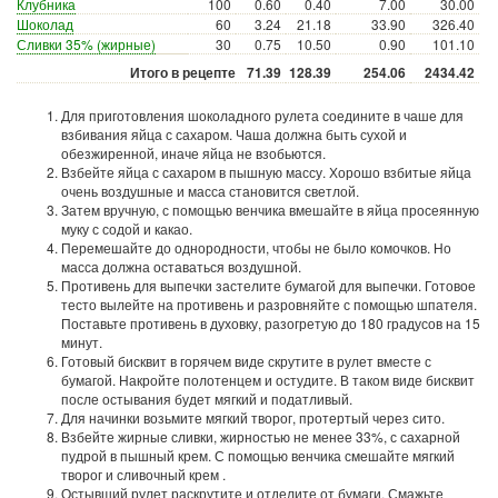
Клубника
100
0.60
0.40
7.00
30.00
Шоколад
60
3.24
21.18
33.90
326.40
Сливки 35% (жирные)
30
0.75
10.50
0.90
101.10
Итого в рецепте
71.39
128.39
254.06
2434.42
Для приготовления шоколадного рулета соедините в чаше для
взбивания яйца с сахаром. Чаша должна быть сухой и
обезжиренной, иначе яйца не взобьются.
Взбейте яйца с сахаром в пышную массу. Хорошо взбитые яйца
очень воздушные и масса становится светлой.
Затем вручную, с помощью венчика вмешайте в яйца просеянную
муку с содой и какао.
Перемешайте до однородности, чтобы не было комочков. Но
масса должна оставаться воздушной.
Противень для выпечки застелите бумагой для выпечки. Готовое
тесто вылейте на противень и разровняйте с помощью шпателя.
Поставьте противень в духовку, разогретую до 180 градусов на 15
минут.
Готовый бисквит в горячем виде скрутите в рулет вместе с
бумагой. Накройте полотенцем и остудите. В таком виде бисквит
после остывания будет мягкий и податливый.
Для начинки возьмите мягкий творог, протертый через сито.
Взбейте жирные сливки, жирностью не менее 33%, с сахарной
пудрой в пышный крем. С помощью венчика смешайте мягкий
творог и сливочный крем .
Остывший рулет раскрутите и отделите от бумаги. Смажьте