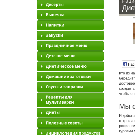
Раци
Десерты
Дие
Выпечка
Напитки
Закуски
Праздничное меню
Детское меню
Fac
Диетическое меню
Кто из н
Домашние заготовки
бередит 
достовер
Соусы и заправки
создаетс
чтобы он
Рецепты для
мультиварки
Мы 
Диеты
И действ
открыла 
Полезные советы
рационом
курсами 
Энциклопедия продуктов