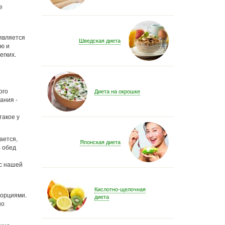
е
 является
Шведская диета
ью и
егких.
ого
Диета на окрошке
ания -
такое у
ается,
Японская диета
В обед
 с нашей
Кислотно-щелочная
порциями.
диета
но