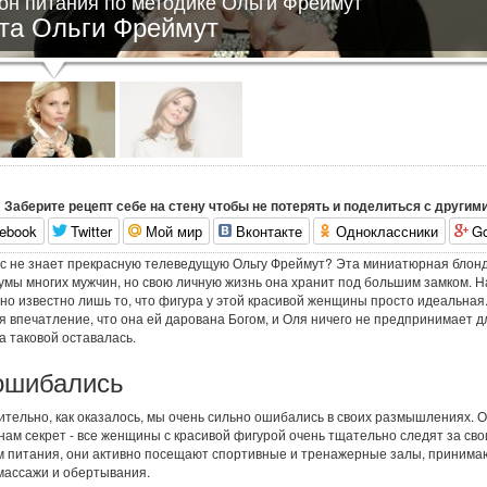
он питания по методике Ольги Фреймут
та Ольги Фреймут
Заберите рецепт себе на стену чтобы не потерять и поделиться с другими
ebook
Twitter
Мой мир
Вконтакте
Одноклассники
Go
ас не знает прекрасную телеведущую Ольгу Фреймут? Эта миниатюрная блон
умы многих мужчин, но свою личную жизнь она хранит под большим замком. Н
но известно лишь то, что фигура у этой красивой женщины просто идеальная
я впечатление, что она ей дарована Богом, и Оля ничего не предпринимает дл
а таковой оставалась.
ошибались
ительно, как оказалось, мы очень сильно ошибались в своих размышлениях. О
нам секрет - все женщины с красивой фигурой очень тщательно следят за св
 питания, они активно посещают спортивные и тренажерные залы, принима
массажи и обертывания.