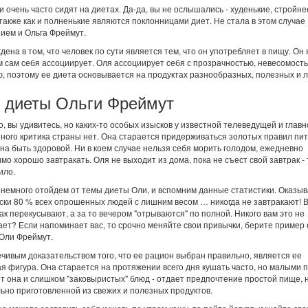
и очень часто сидят на диетах. Да-да, вы не ослышались - худенькие, стройне
также как и полненькие являются поклонницами диет. Не стала в этом случае
ием и Ольга Фреймут.
дена в том, что человек по сути является тем, что он употребляет в пищу. Он
ем сам себя ассоциирует. Оля ассоциирует себя с прозрачностью, невесомост
ю, поэтому ее диета основывается на продуктах разнообразных, полезных и л
 диеты Ольги Фреймут
, вы удивитесь, но каких-то особых изысков у известной телеведущей и главн
ного критика страны нет. Она старается придерживаться золотых правил пит
на быть здоровой. Ни в коем случае нельзя себя морить голодом, ежедневно
мо хорошо завтракать. Оля не выходит из дома, пока не съест свой завтрак - 
ило.
 немного отойдем от темы диеты Оли, и вспомним данные статистики. Оказыв
ски 80 % всех опрошенных людей с лишним весом … никогда не завтракают! 
как перекусывают, а за то вечером "отрываются" по полной. Никого вам это не
ет? Если напоминает вас, то срочно меняйте свои привычки, берите пример
 Оли Фреймут.
чивым доказательством того, что ее рацион выбран правильно, является ее
я фигура. Она старается на протяжении всего дня кушать часто, но малыми 
т она и слишком "заковыристых" блюд - отдает предпочтение простой пище, 
ьно приготовленной из свежих и полезных продуктов.