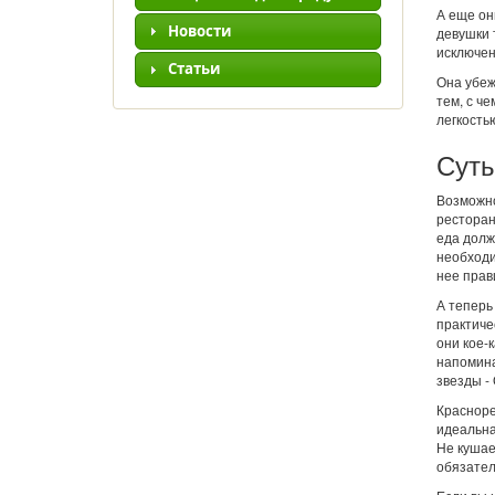
А еще он
Новости
девушки 
исключен
Статьи
Она убеж
тем, с ч
легкость
Суть
Возможно
ресторан
еда долж
необходи
нее прав
А теперь
практиче
они кое-
напомина
звезды -
Красноре
идеальна
Не кушае
обязател