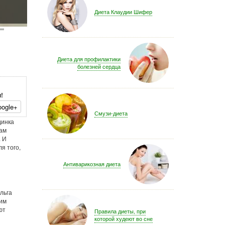
Диета Клаудии Шифер
Диета для профилактики
болезней сердца
!
ogle+
Смузи-диета
динка
ам
. И
я того,
Антиварикозная диета
льга
оим
ют
Правила диеты, при
которой худеют во сне