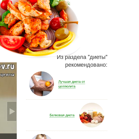
Из раздела "
диеты
"
рекомендовано:
Лучшая диета от
целлюлита
Белковая диета