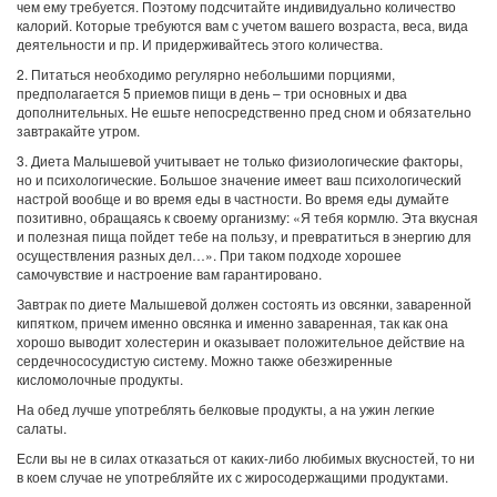
чем ему требуется. Поэтому подсчитайте индивидуально количество
калорий. Которые требуются вам с учетом вашего возраста, веса, вида
деятельности и пр. И придерживайтесь этого количества.
2. Питаться необходимо регулярно небольшими порциями,
предполагается 5 приемов пищи в день – три основных и два
дополнительных. Не ешьте непосредственно пред сном и обязательно
завтракайте утром.
3. Диета Малышевой учитывает не только физиологические факторы,
но и психологические. Большое значение имеет ваш психологический
настрой вообще и во время еды в частности. Во время еды думайте
позитивно, обращаясь к своему организму: «Я тебя кормлю. Эта вкусная
и полезная пища пойдет тебе на пользу, и превратиться в энергию для
осуществления разных дел…». При таком подходе хорошее
самочувствие и настроение вам гарантировано.
Завтрак по диете Малышевой должен состоять из овсянки, заваренной
кипятком, причем именно овсянка и именно заваренная, так как она
хорошо выводит холестерин и оказывает положительное действие на
сердечнососудистую систему. Можно также обезжиренные
кисломолочные продукты.
На обед лучше употреблять белковые продукты, а на ужин легкие
салаты.
Если вы не в силах отказаться от каких-либо любимых вкусностей, то ни
в коем случае не употребляйте их с жиросодержащими продуктами.