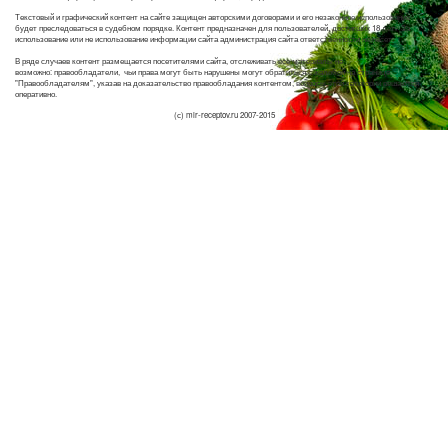
Текстовый и графический контент на сайте защищен авторскими договорами и его незаконное использование
будет преследоваться в судебном порядке. Контент предназначен для пользователей, достигших 18 лет. За
использование или не использование информации сайта администрация сайта ответственности не несет.
В ряде случаев контент размещается посетителями сайта, отслеживать все материалы не
возможно: правообладатели, чьи права могут быть нарушены могут обратиться с жалобой на странице
"Правообладателям", указав на доказательство правообладания контентом, вопросы этой категории решаются
оперативно.
(с) mir-receptov.ru 2007-2015