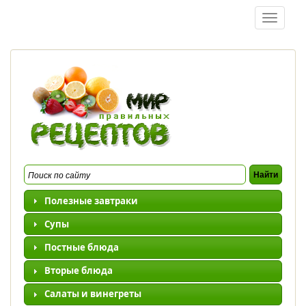
Перейти к основному содержанию
Toggle
navigatio
Полезные завтраки
Супы
Постные блюда
Вторые блюда
Салаты и винегреты